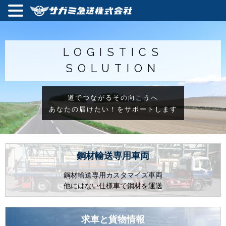
LOGISTICS
SOLUTION
道でつながるその向こうへ
あなたの届けたい！をサポートします
鋼材輸送専用車両
鋼材輸送
専用カスタマイズ車両
他にはない仕様車で鋼材を運送
求車と貨物情報